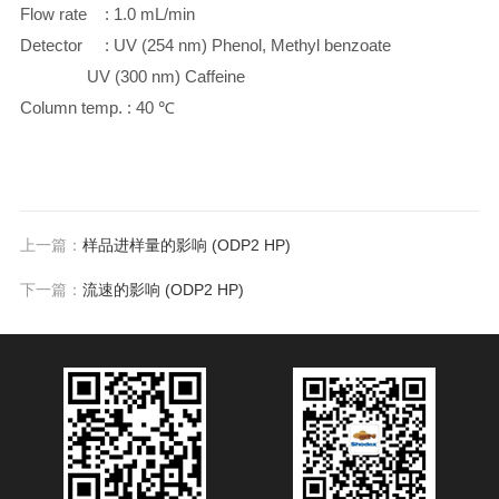
Flow rate : 1.0 mL/min
Detector : UV (254 nm) Phenol, Methyl benzoate
UV (300 nm) Caffeine
Column temp. : 40 ℃
上一篇：
样品进样量的影响 (ODP2 HP)
下一篇：
流速的影响 (ODP2 HP)