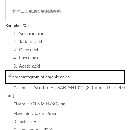
甘油二乙酰酒石酸脂肪酸酯
Sample: 20 µL
1.
Succinic acid
2.
Tartaric acid
3.
Citric acid
4.
Lactic acid
5.
Acetic acid
：
Shodex SUGAR SH1011 (8.0 mm I.D. x 300
Column
mm)
：
0.005 M H
SO
aq.
Eluent
2
4
：
0.7 mL/min
Flow rate
：
RI
Detector
：
60 ℃
Column temp.