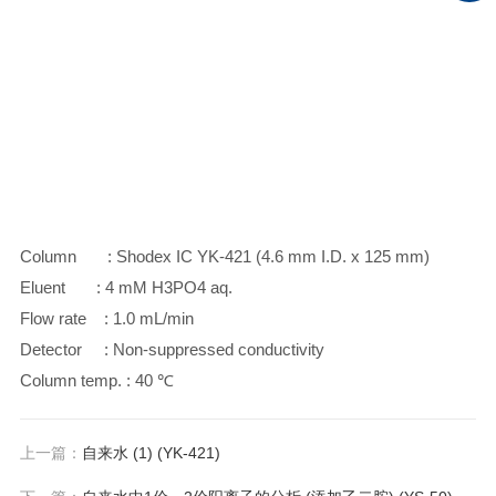
Column : Shodex IC YK-421 (4.6 mm I.D. x 125 mm)
Eluent : 4 mM H3PO4 aq.
Flow rate : 1.0 mL/min
Detector : Non-suppressed conductivity
Column temp. : 40 ℃
上一篇：
自来水 (1) (YK-421)