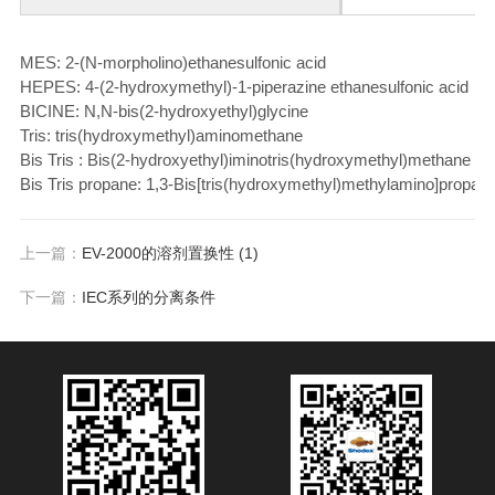
MES: 2-(N-morpholino)ethanesulfonic acid
HEPES: 4-(2-hydroxymethyl)-1-piperazine ethanesulfonic acid
BICINE: N,N-bis(2-hydroxyethyl)glycine
Tris: tris(hydroxymethyl)aminomethane
Bis Tris : Bis(2-hydroxyethyl)iminotris(hydroxymethyl)methane
Bis Tris propane: 1,3-Bis[tris(hydroxymethyl)methylamino]propan
上一篇：
EV-2000的溶剂置换性 (1)
下一篇：
IEC系列的分离条件