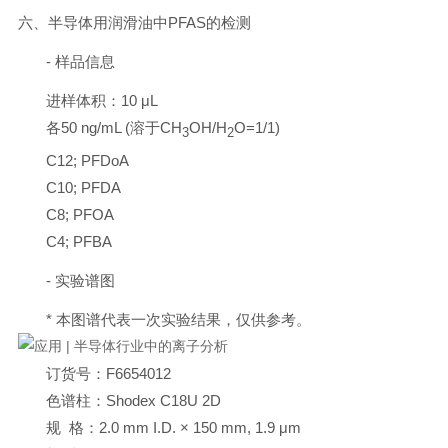
六、半导体用润滑油中PFAS的检测
- 样品信息
进样体积：10 μL
各50 ng/mL (溶于CH
OH/H
O=1/1)
3
2
C12; PFDoA
C10; PFDA
C8; PFOA
C4; PFBA
- 实验谱图
* 本图谱代表一次实验结果，仅供参考。
订货号：F6654012
色谱柱：Shodex C18U 2D
规 格：2.0 mm I.D. × 150 mm, 1.9 μm