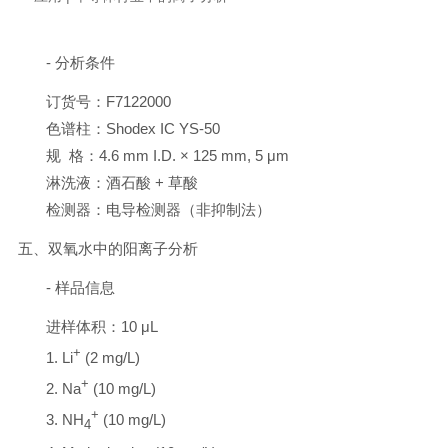
- 分析条件
订货号：F7122000
色谱柱：Shodex IC YS-50
规 格：4.6 mm I.D. × 125 mm, 5 μm
淋洗液：酒石酸 + 草酸
检测器：电导检测器（非抑制法）
五、
双氧水
中的阳离子分析
- 样品信息
进样体积：10 μL
+
1. Li
(2 mg/L)
+
2. Na
(10 mg/L)
+
3. NH
(10 mg/L)
4