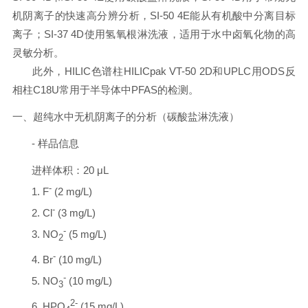
机阴离子的快速高分辨分析，SI-50 4E能从有机酸中分离目标
离子；SI-37 4D使用氢氧根淋洗液，适用于水中卤氧化物的高
灵敏分析。
此外，HILIC色谱柱HILICpak VT-50 2D和UPLC用ODS反
相柱C18U常用于半导体中PFAS的检测。
一、超纯水中无机阴离子的分析（碳酸盐淋洗液）
- 样品信息
进样体积：20 μL
-
1. F
(2 mg/L)
-
2. Cl
(3 mg/L)
-
3. NO
(5 mg/L)
2
-
4. Br
(10 mg/L)
-
5. NO
(10 mg/L)
3
2-
6. HPO
(15 mg/L)