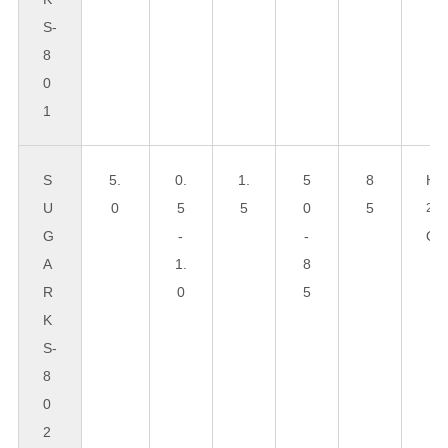
S-
8
0
1
S
5.
0.
1.
5
8
H
U
0
5
5
0
5
2
G
-
-
O
A
1.
8
R
0
5
K
S-
8
0
2