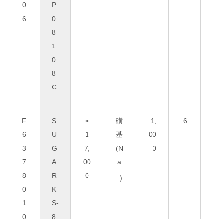
0
P
6
0
8
1
0
8
C
F
S
≥
磺
1,
6
8
6
U
1
基
00
0
3
G
7,
(N
0
x
7
A
00
a
3
8
R
0
0
+
)
0
K
1
S-
0
8