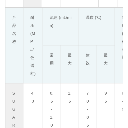
产
耐
流速 (mL/mi
温度 (℃)
出
品
压
n)
厂
名
(M
储
称
P
存
a/
溶
常
最
建
最
色
剂
用
大
议
大
谱
柱)
S
4.
0.
1.
7
9
H
U
0
5
5
0
5
2
G
-
-
O
A
1.
8
R
0
5