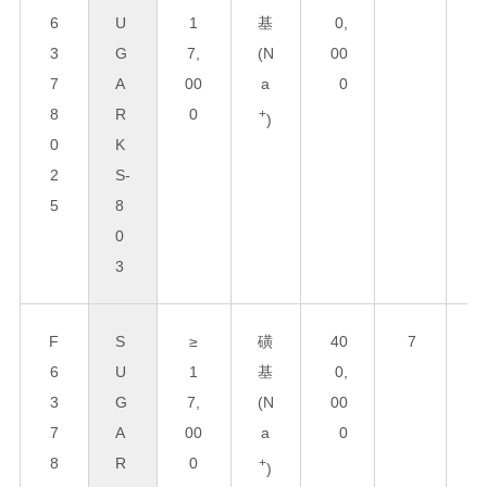
6
U
1
基
0,
0
3
G
7,
(N
00
x
7
A
00
a
0
3
8
R
0
0
+
)
0
K
2
S-
5
8
0
3
F
S
≥
磺
40
7
8
6
U
1
基
0,
0
3
G
7,
(N
00
x
7
A
00
a
0
3
8
R
0
0
+
)