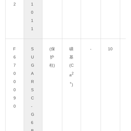
2
1
0
1
1
F
S
(保
磺
-
10
6
6
U
护
基
0
7
G
柱)
(C
0
A
5
2
a
0
R
+
)
0
S
9
C
0
-
G
6
B