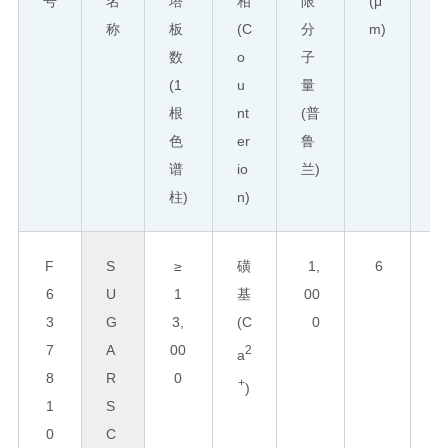
号
名
塔
相
限
(μ
(
称
板
(C
分
m)
m
数
o
子
(1
u
量
根
nt
(普
x
色
er
鲁
谱
io
兰)
柱)
n)
F
S
≥
磺
1,
6
8
6
U
1
基
00
0
3
G
3,
(C
0
x
7
A
00
3
2
a
8
R
0
0
+
)
1
S
0
C