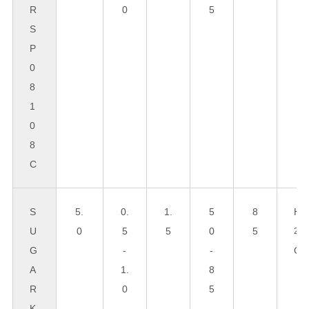
R
0
5
S
P
0
8
1
0
8
C
S
5.
0.
1.
5
8
H
U
0
5
5
0
5
2
G
-
-
O
A
1.
8
R
0
5
K