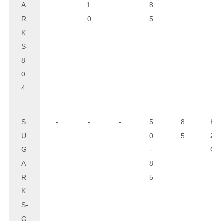
A
1.
8
R
0
5
K
S-
8
0
4
S
-
-
-
5
8
H
U
0
5
2
G
-
O
A
8
R
5
K
S-
G