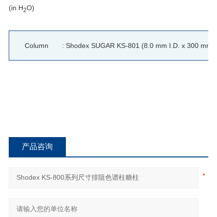
(in H
O)
2
Column       : Shodex SUGAR KS-801 (8.0 mm I.D. x 300 mm)Elu
产品咨询