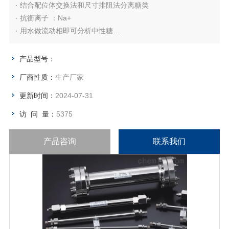
· 结合配位体交换法和尺寸排阻法分离糖类
· 抗衡离子 ：Na+
· 用水做流动相即可分析中性糖
· KS-801、KS-802对应USP-NF L22、L58
产品型号：
厂商性质：
生产厂家
更新时间：
2024-07-31
访 问 量：
5375
产品咨询
联系我们