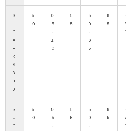
S
5.
0.
1.
5
8
H
U
0
5
5
0
5
2
G
-
-
O
A
1.
8
R
0
5
K
S-
8
0
3
S
5.
0.
1.
5
8
H
U
0
5
5
0
5
2
G
-
-
O