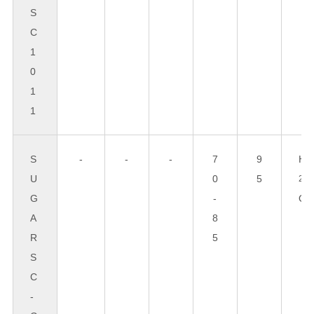
S
C
1
0
1
1
S
-
-
-
7
9
H
U
0
5
2
G
-
O
A
8
R
5
S
C
-