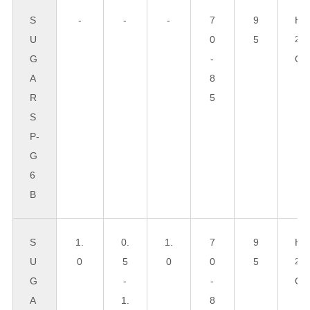
S
-
-
-
7
9
H
U
0
5
2
G
-
O
A
8
R
5
S
P-
G
6
B
S
1.
0.
1.
7
9
H
U
0
5
0
0
5
2
G
-
-
O
A
1.
8