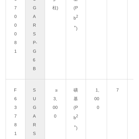
7
G
柱)
(P
0
A
5
2
b
0
R
+
)
0
S
8
P-
1
G
6
B
F
S
≥
磺
1,
7
8
6
U
3,
基
00
0
3
G
00
(P
0
x
7
A
0
1
2
b
8
R
0
+
)
1
S