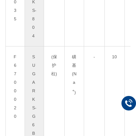
0
K
3
S-
5
8
0
4
F
S
(保
磺
-
10
6
6
U
护
基
0
7
G
柱)
(N
0
A
a
5
0
R
+
)
0
K
2
S-
0
G
6
B