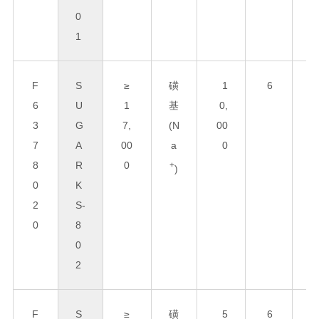
0
1
F
S
≥
磺
1
6
8
6
U
1
基
0,
0
3
G
7,
(N
00
x
7
A
00
a
0
3
8
R
0
0
+
)
0
K
2
S-
0
8
0
2
F
S
≥
磺
5
6
8